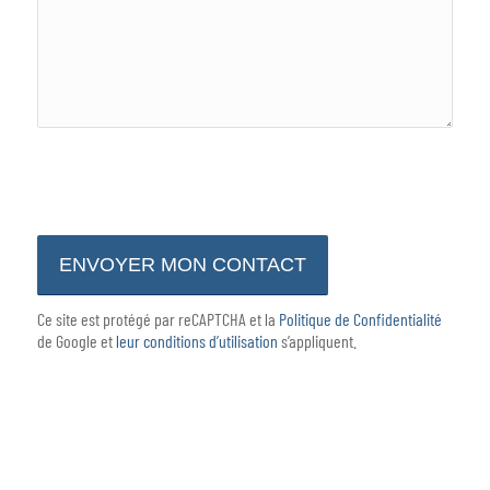
DÉSOLÉ, UN PB. EST SURVENU EN
ESSAYANT DE COMMUNIQUER AVEC
L’API GOOGLE RECAPTCHA. LE
FORMULAIRE NE PEUT
ACTUELLEMENT PAS ÊTRE ENVOYÉ.
MERCI DE RÉESSAYER
ULTÉRIEUREMENT - RECHARGEZ LA
PAGE ET VÉRIFIEZ VOTRE
CONNEXION INTERNET.
Ce site est protégé par reCAPTCHA et la
Politique de Confidentialité
de Google et
leur conditions d’utilisation
s’appliquent.