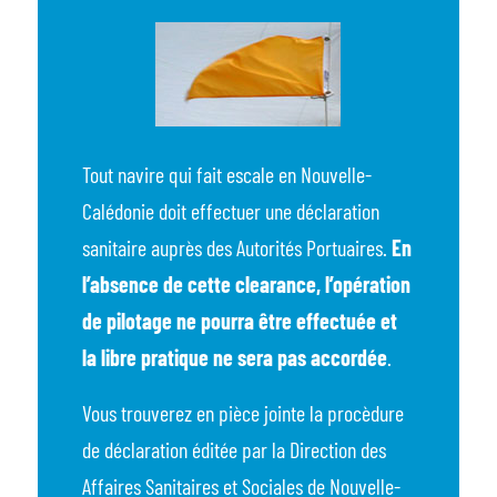
Tout navire qui fait escale en Nouvelle-
Calédonie doit effectuer une déclaration
sanitaire auprès des Autorités Portuaires.
En
l’absence de cette clearance, l’opération
de pilotage ne pourra être effectuée et
la libre pratique ne sera pas accordée
.
Vous trouverez en pièce jointe la procèdure
de déclaration éditée par la Direction des
Affaires Sanitaires et Sociales de Nouvelle-